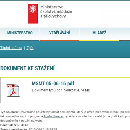
MINISTERSTVO
VZDĚLÁVÁNÍ
MLÁDEŽ
Titulní stránka
|
Zpět
DOKUMENT KE STAŽENÍ
MSMT 05-06-16.pdf
Dokument typu pdf | Velikost 4,74 MB
Typ souboru:
Univerzálně použitelný formát dokumentů, který je určen především k tisku, prezen
tisknout jej lze např. v programu
Adobe Reader
, vytvářet v mnoha kancelářských a grafických pr
doporučován k použití na webu.
Počet stažení:
3843
Soubor publikován:
2016-06-28 16:19:07