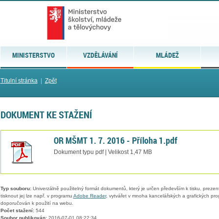
MINISTERSTVO
VZDĚLÁVÁNÍ
MLÁDEŽ
Titulní stránka
|
Zpět
DOKUMENT KE STAŽENÍ
OR MŠMT 1. 7. 2016 - Příloha 1.pdf
Dokument typu pdf | Velikost 1,47 MB
Typ souboru:
Univerzálně použitelný formát dokumentů, který je určen především k tisku, prezen
tisknout jej lze např. v programu
Adobe Reader
, vytvářet v mnoha kancelářských a grafických pr
doporučován k použití na webu.
Počet stažení:
544
Soubor publikován:
2016-07-01 08:22:34