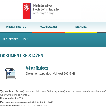
MINISTERSTVO
VZDĚLÁVÁNÍ
MLÁDEŽ
Titulní stránka
|
Zpět
DOKUMENT KE STAŽENÍ
Věstník.docx
Dokument typu doc | Velikost 205,5 kB
Typ souboru:
Textový dokument Microsoft Office, vytvořený v editoru Word, otevřít lze v kancelářs
OpenOffice.org od verze 2.
Počet stažení:
6570
Poslední změna souboru:
2016-07-22 14:46:13
Soubor publikován:
2016-07-20 10:46:24