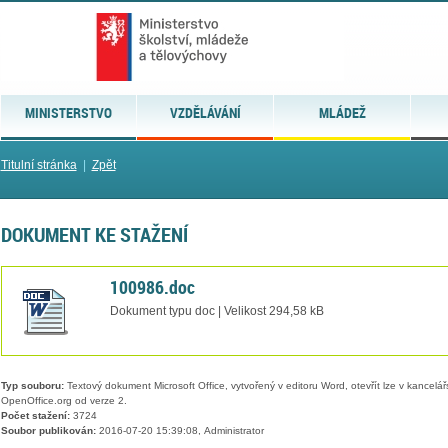
MINISTERSTVO
VZDĚLÁVÁNÍ
MLÁDEŽ
Titulní stránka
|
Zpět
DOKUMENT KE STAŽENÍ
100986.doc
Dokument typu doc | Velikost 294,58 kB
Typ souboru:
Textový dokument Microsoft Office, vytvořený v editoru Word, otevřít lze v kancelářs
OpenOffice.org od verze 2.
Počet stažení:
3724
Soubor publikován:
2016-07-20 15:39:08, Administrator