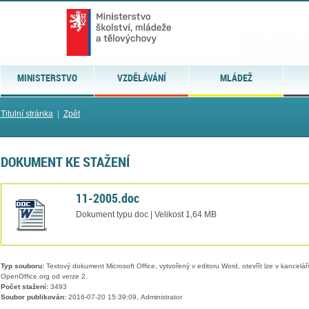
MINISTERSTVO
VZDĚLÁVÁNÍ
MLÁDEŽ
Titulní stránka
|
Zpět
DOKUMENT KE STAŽENÍ
11-2005.doc
Dokument typu doc | Velikost 1,64 MB
Typ souboru:
Textový dokument Microsoft Office, vytvořený v editoru Word, otevřít lze v kancelářs
OpenOffice.org od verze 2.
Počet stažení:
3493
Soubor publikován:
2016-07-20 15:39:09, Administrator