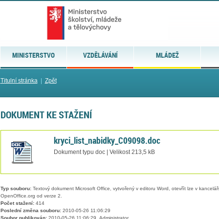
MINISTERSTVO
VZDĚLÁVÁNÍ
MLÁDEŽ
Titulní stránka
|
Zpět
DOKUMENT KE STAŽENÍ
kryci_list_nabidky_C09098.doc
Dokument typu doc | Velikost 213,5 kB
Typ souboru:
Textový dokument Microsoft Office, vytvořený v editoru Word, otevřít lze v kancelářs
OpenOffice.org od verze 2.
Počet stažení:
414
Poslední změna souboru:
2010-05-26 11:06:29
Soubor publikován:
2010-05-26 11:06:29, Administrator