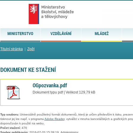
MINISTERSTVO
VZDĚLÁVÁNÍ
MLÁDEŽ
Titulní stránka
|
Zpět
DOKUMENT KE STAŽENÍ
OGpozvanka.pdf
Dokument typu pdf | Velikost 129,79 kB
Typ souboru:
Univerzálně použitelný formát dokumentů, který je určen především k tisku, prezen
tisknout jej lze např. v programu
Adobe Reader
, vytvářet v mnoha kancelářských a grafických pr
doporučován k použití na webu.
Počet stažení:
476
Soubor publikován:
2016-07-20 15:39:19, Administrator