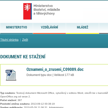
MINISTERSTVO
VZDĚLÁVÁNÍ
MLÁDEŽ
Titulní stránka
|
Zpět
DOKUMENT KE STAŽENÍ
Oznameni_o_zruseni_C09089.doc
Dokument typu doc | Velikost 177 kB
Typ souboru:
Textový dokument Microsoft Office, vytvořený v editoru Word, otevřít lze v kancelářs
OpenOffice.org od verze 2.
Počet stažení:
387
Poslední změna souboru:
2013-09-12 00:38:19
Soubor publikován:
2010-05-26 11:06:31, Administrator