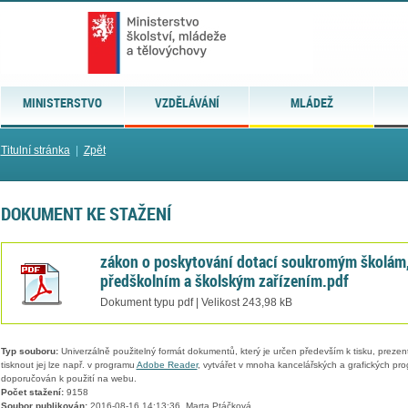
MINISTERSTVO
VZDĚLÁVÁNÍ
MLÁDEŽ
Titulní stránka
|
Zpět
DOKUMENT KE STAŽENÍ
zákon o poskytování dotací soukromým školám
předškolním a školským zařízením.pdf
Dokument typu pdf | Velikost 243,98 kB
Typ souboru:
Univerzálně použitelný formát dokumentů, který je určen především k tisku, prezen
tisknout jej lze např. v programu
Adobe Reader
, vytvářet v mnoha kancelářských a grafických pr
doporučován k použití na webu.
Počet stažení:
9158
Soubor publikován:
2016-08-16 14:13:36, Marta Ptáčková