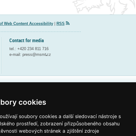
of Web Content Accessibility
|
RSS
Contact for media
tel.: +420 234 811 716
e-mail:
press@msmt
cz
Webdesign and webdeveloping by QCM
bory cookies
užívají soubory cookies a další sledovací nástroje s
elského prostředí, zobrazení přizpůsobeného obsahu
těvnosti webových stránek a zjištění zdroje