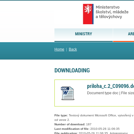
MINISTRY
AR
Home
|
Back
DOWNLOADING
priloha_c.2_C09096.d
Document type doc | File siz
File type:
Textový dokument Microsoft Office, vytvořený v 
od verze 2.
Number of download:
187
Last modification of file:
2010-05-26 11:06:35
File publication:
2010-05-26 11:06:35, Administrator