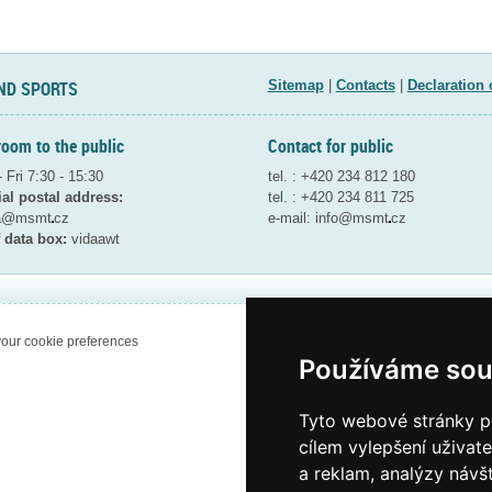
ND SPORTS
Sitemap
|
Contacts
|
Declaration 
room to the public
Contact for public
 Fri 7:30 - 15:30
tel. : +420 234 812 180
ial postal address:
tel. : +420 234 811 725
ta@msmt
cz
e-mail:
info@msmt
cz
 data box:
vidaawt
our cookie preferences
Používáme sou
Tyto webové stránky po
cílem vylepšení uživat
a reklam, analýzy návš