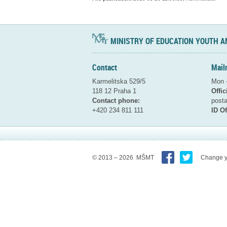
MINISTRY OF EDUCATION YOUTH A
Contact
Mail
Karmelitska 529/5
Mon -
118 12 Praha 1
Offic
Contact phone:
pos
+420 234 811 111
ID Of
© 2013 – 2026 MŠMT
Change y