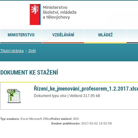
MINISTERSTVO
VZDĚLÁVÁNÍ
MLÁDEŽ
Titulní stránka
|
Zpět
DOKUMENT KE STAŽENÍ
Řízení_ke_jmenování_profesorem_1.2.2017.xls
Dokument typu xlsx | Velikost 317,95 kB
Typ souboru:
Excel Microsoft Office
Počet stažení:
803
Soubor publikován:
2017-02-02 14:52:58