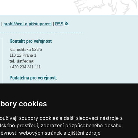
|
prohlášení o přístupnosti
|
RSS
Kontakt pro veřejnost
Karmelitská 529/5
118 12 Praha 1
tel. ústředna:
+420 234 811 111
Podatelna pro veřejnost:
pondělí a středa - 7:30-17:00
úterý a čtvrtek - 7:30-15:30
pátek - 7:30-14:00
bory cookies
8:30 - 9:30 - bezpečnostní přestávka
(více informací
ZDE
)
užívají soubory cookies a další sledovací nástroje s
elského prostředí, zobrazení přizpůsobeného obsahu
Elektronická podatelna:
těvnosti webových stránek a zjištění zdroje
posta@msmt
gov
cz