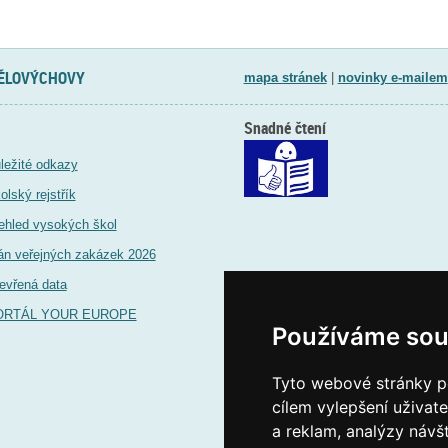
TĚLOVÝCHOVY
mapa stránek
|
novinky e-mailem
Snadné čtení
ležité odkazy
olský rejstřík
ehled vysokých škol
án veřejných zakázek 2026
evřená data
ORTÁL YOUR EUROPE
Používáme sou
Tyto webové stránky po
cílem vylepšení uživat
a reklam, analýzy návš