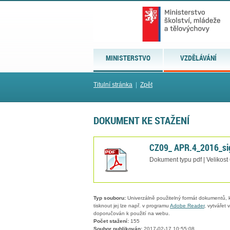
MINISTERSTVO
VZDĚLÁVÁNÍ
Titulní stránka
|
Zpět
DOKUMENT KE STAŽENÍ
CZ09_ APR.4_2016_si
Dokument typu pdf | Velikost
Typ souboru:
Univerzálně použitelný formát dokumentů, kt
tisknout jej lze např. v programu
Adobe Reader
, vytvářet
doporučován k použití na webu.
Počet stažení:
155
Soubor publikován:
2017-02-17 10:55:08