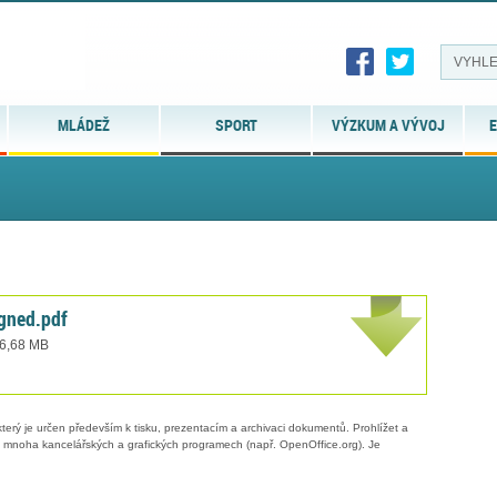
MLÁDEŽ
SPORT
VÝZKUM A VÝVOJ
E
gned.pdf
 6,68 MB
erý je určen především k tisku, prezentacím a archivaci dokumentů. Prohlížet a
 v mnoha kancelářských a grafických programech (např. OpenOffice.org). Je