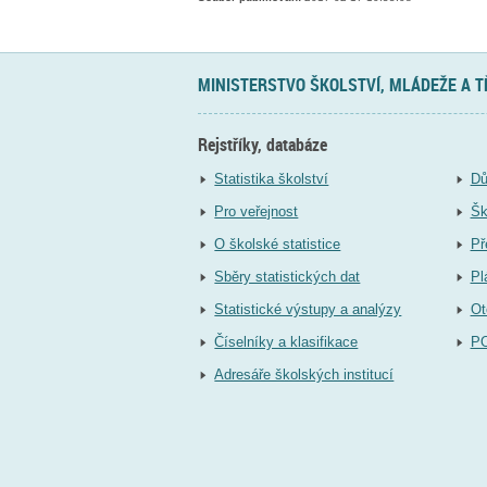
MINISTERSTVO ŠKOLSTVÍ, MLÁDEŽE A 
Rejstříky, databáze
Statistika školství
Dů
Pro veřejnost
Šk
O školské statistice
Př
Sběry statistických dat
Pl
Statistické výstupy a analýzy
Ot
Číselníky a klasifikace
P
Adresáře školských institucí