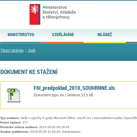
MINISTERSTVO
VZDĚLÁVÁNÍ
MLÁDEŽ
Titulní stránka
|
Zpět
DOKUMENT KE STAŽENÍ
F6I_predpoklad_2010_SOUHRNNE.xls
Dokument typu xls | Velikost 33,5 kB
Typ souboru:
Sešit s výpočty či grafy Microsoft Office, otevřít lze v kancelářském balíku OpenOffic
Počet stažení:
377
Poslední změna souboru:
2013-10-02 00:18:45
Soubor publikován:
2010-05-26 11:04:49, Administrator