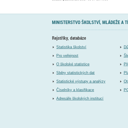
MINISTERSTVO ŠKOLSTVÍ, MLÁDEŽE A 
Rejstříky, databáze
Statistika školství
Dů
Pro veřejnost
Šk
O školské statistice
Př
Sběry statistických dat
Pl
Statistické výstupy a analýzy
Ot
Číselníky a klasifikace
P
Adresáře školských institucí