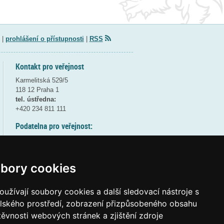
|
prohlášení o přístupnosti
|
RSS
Kontakt pro veřejnost
Karmelitská 529/5
118 12 Praha 1
tel. ústředna:
+420 234 811 111
Podatelna pro veřejnost:
pondělí a středa - 7:30-17:00
úterý a čtvrtek - 7:30-15:30
pátek - 7:30-14:00
bory cookies
8:30 - 9:30 - bezpečnostní přestávka
(více informací
ZDE
)
užívají soubory cookies a další sledovací nástroje s
elského prostředí, zobrazení přizpůsobeného obsahu
Elektronická podatelna:
těvnosti webových stránek a zjištění zdroje
posta@msmt
gov
cz