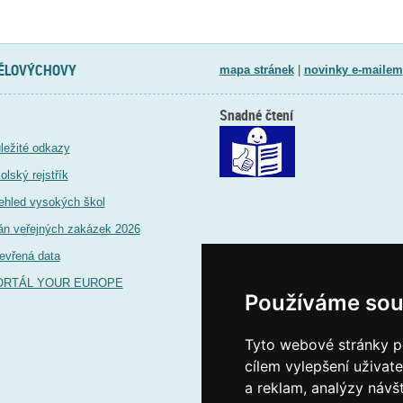
TĚLOVÝCHOVY
mapa stránek
|
novinky e-mailem
Snadné čtení
ležité odkazy
olský rejstřík
ehled vysokých škol
án veřejných zakázek 2026
evřená data
ORTÁL YOUR EUROPE
Používáme sou
Tyto webové stránky po
cílem vylepšení uživat
a reklam, analýzy návš