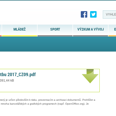
MLÁDEŽ
SPORT
VÝZKUM A VÝVOJ
E
latbu 2017_CZ09.pdf
 391,44 kB
erý je určen především k tisku, prezentacím a archivaci dokumentů. Prohlížet a
 v mnoha kancelářských a grafických programech (např. OpenOffice.org). Je