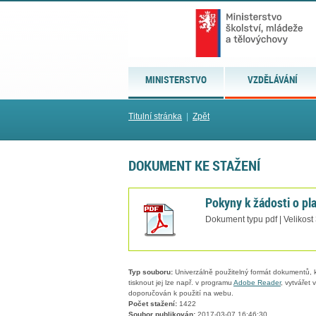
MINISTERSTVO
VZDĚLÁVÁNÍ
Titulní stránka
|
Zpět
DOKUMENT KE STAŽENÍ
Pokyny k žádosti o p
Dokument typu pdf | Velikost
Typ souboru:
Univerzálně použitelný formát dokumentů, kt
tisknout jej lze např. v programu
Adobe Reader
, vytvářet
doporučován k použití na webu.
Počet stažení:
1422
Soubor publikován:
2017-03-07 16:46:30