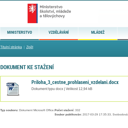
MINISTERSTVO
VZDĚLÁVÁNÍ
MLÁDEŽ
Titulní stránka
|
Zpět
DOKUMENT KE STAŽENÍ
Priloha_3_cestne_prohlaseni_vzdelani.docx
Dokument typu docx | Velikost 12,94 kB
Typ souboru:
Dokument Microsoft Office.
Počet stažení:
332
Soubor publikován:
2017-03-29 17:35:33, Svobodová