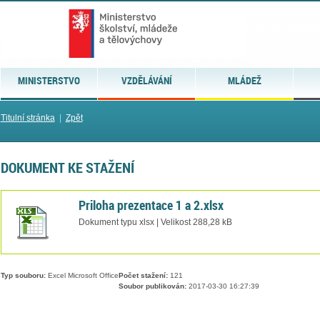
MINISTERSTVO
VZDĚLÁVÁNÍ
MLÁDEŽ
Titulní stránka
|
Zpět
DOKUMENT KE STAŽENÍ
Priloha prezentace 1 a 2.xlsx
Dokument typu xlsx | Velikost 288,28 kB
Typ souboru:
Excel Microsoft Office
Počet stažení:
121
Soubor publikován:
2017-03-30 16:27:39