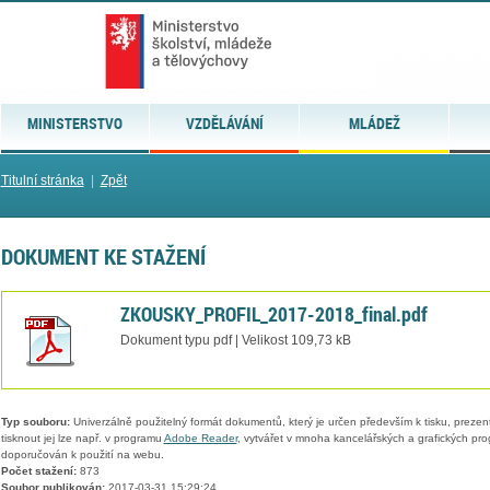
MINISTERSTVO
VZDĚLÁVÁNÍ
MLÁDEŽ
Titulní stránka
|
Zpět
DOKUMENT KE STAŽENÍ
ZKOUSKY_PROFIL_2017-2018_final.pdf
Dokument typu pdf | Velikost 109,73 kB
Typ souboru:
Univerzálně použitelný formát dokumentů, který je určen především k tisku, prezen
tisknout jej lze např. v programu
Adobe Reader
, vytvářet v mnoha kancelářských a grafických pr
doporučován k použití na webu.
Počet stažení:
873
Soubor publikován:
2017-03-31 15:29:24