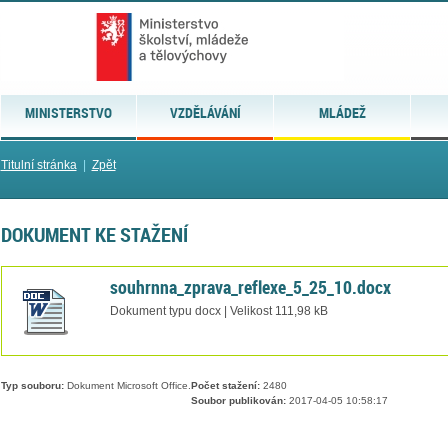
MINISTERSTVO
VZDĚLÁVÁNÍ
MLÁDEŽ
Titulní stránka
|
Zpět
DOKUMENT KE STAŽENÍ
souhrnna_zprava_reflexe_5_25_10.docx
Dokument typu docx | Velikost 111,98 kB
Typ souboru:
Dokument Microsoft Office.
Počet stažení:
2480
Soubor publikován:
2017-04-05 10:58:17