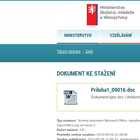
MINISTERSTVO
VZDĚLÁVÁNÍ
Titulní stránka
|
Zpět
DOKUMENT KE STAŽENÍ
Priloha1_09016.doc
Dokument typu doc | Velikost
Typ souboru:
Textový dokument Microsoft Office, vytvořený
OpenOffice.org od verze 2.
Počet stažení:
237
Poslední změna souboru:
2013-09-03 21:39:46
Soubor publikován:
2010-05-26 11:06:37, Administrator