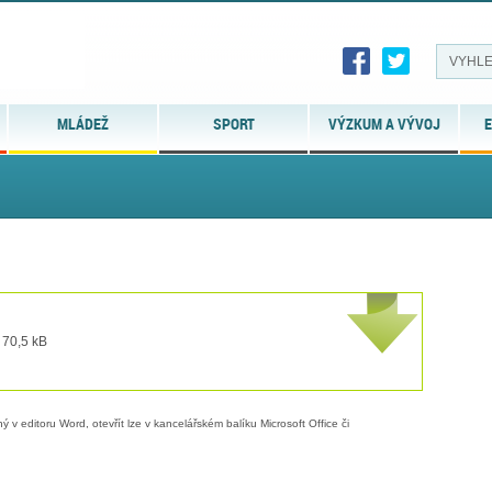
MLÁDEŽ
SPORT
VÝZKUM A VÝVOJ
E
 70,5 kB
 v editoru Word, otevřít lze v kancelářském balíku Microsoft Office či