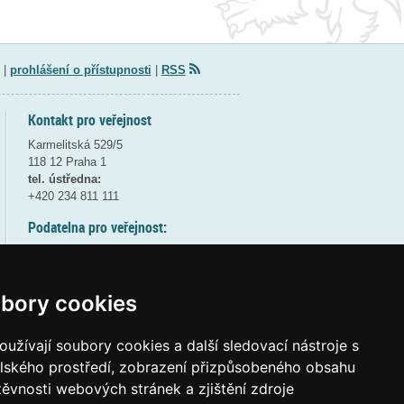
|
prohlášení o přístupnosti
|
RSS
Kontakt pro veřejnost
Karmelitská 529/5
118 12 Praha 1
tel. ústředna:
+420 234 811 111
Podatelna pro veřejnost:
pondělí a středa - 7:30-17:00
úterý a čtvrtek - 7:30-15:30
pátek - 7:30-14:00
bory cookies
8:30 - 9:30 - bezpečnostní přestávka
(více informací
ZDE
)
užívají soubory cookies a další sledovací nástroje s
elského prostředí, zobrazení přizpůsobeného obsahu
Elektronická podatelna:
těvnosti webových stránek a zjištění zdroje
posta@msmt
gov
cz