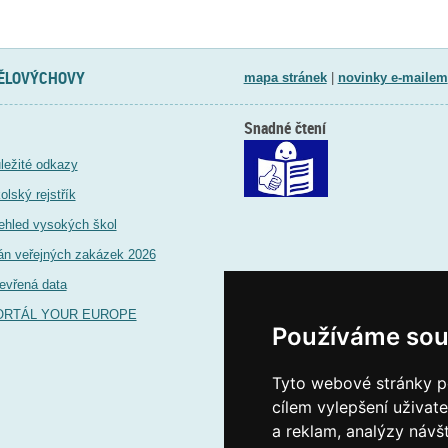
TĚLOVÝCHOVY
mapa stránek
|
novinky e-mailem
Snadné čtení
ležité odkazy
olský rejstřík
ehled vysokých škol
án veřejných zakázek 2026
evřená data
ORTÁL YOUR EUROPE
Používáme sou
Tyto webové stránky po
cílem vylepšení uživat
a reklam, analýzy návš