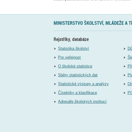
MINISTERSTVO ŠKOLSTVÍ, MLÁDEŽE A 
Rejstříky, databáze
Statistika školství
Dů
Pro veřejnost
Šk
O školské statistice
Př
Sběry statistických dat
Pl
Statistické výstupy a analýzy
Ot
Číselníky a klasifikace
P
Adresáře školských institucí