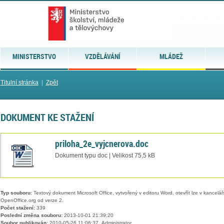
MINISTERSTVO
VZDĚLÁVÁNÍ
MLÁDEŽ
Titulní stránka
|
Zpět
DOKUMENT KE STAŽENÍ
priloha_2e_vyjcnerova.doc
Dokument typu doc | Velikost 75,5 kB
Typ souboru:
Textový dokument Microsoft Office, vytvořený v editoru Word, otevřít lze v kancelářs
OpenOffice.org od verze 2.
Počet stažení:
339
Poslední změna souboru:
2013-10-01 21:39:20
Soubor publikován:
2010-05-26 11:06:37, Administrator