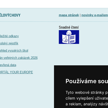
TĚLOVÝCHOVY
mapa stránek
|
novinky e-mailem
Snadné čtení
ležité odkazy
olský rejstřík
ehled vysokých škol
án veřejných zakázek 2026
evřená data
ORTÁL YOUR EUROPE
Používáme sou
Tyto webové stránky po
cílem vylepšení uživat
a reklam, analýzy návš