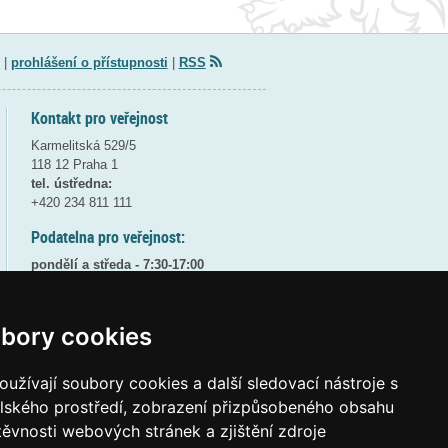
|
prohlášení o přístupnosti
|
RSS
Kontakt pro veřejnost
Karmelitská 529/5
118 12 Praha 1
tel. ústředna:
+420 234 811 111
Podatelna pro veřejnost:
pondělí a středa - 7:30-17:00
úterý a čtvrtek - 7:30-15:30
pátek - 7:30-14:00
bory cookies
8:30 - 9:30 - bezpečnostní přestávka
(více informací
ZDE
)
užívají soubory cookies a další sledovací nástroje s
Elektronická podatelna:
elského prostředí, zobrazení přizpůsobeného obsahu
posta@msmt
gov
cz
těvnosti webových stránek a zjištění zdroje