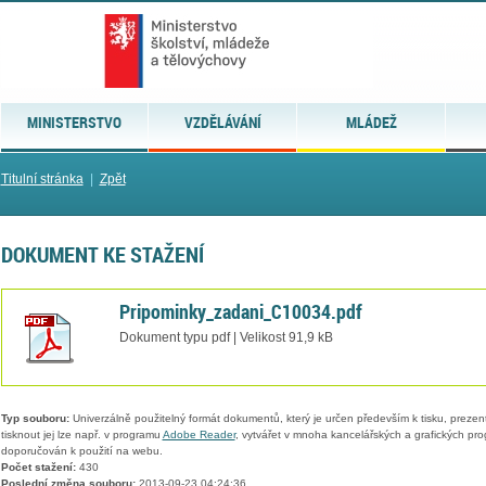
MINISTERSTVO
VZDĚLÁVÁNÍ
MLÁDEŽ
Titulní stránka
|
Zpět
DOKUMENT KE STAŽENÍ
Pripominky_zadani_C10034.pdf
Dokument typu pdf | Velikost 91,9 kB
Typ souboru:
Univerzálně použitelný formát dokumentů, který je určen především k tisku, prezen
tisknout jej lze např. v programu
Adobe Reader
, vytvářet v mnoha kancelářských a grafických pr
doporučován k použití na webu.
Počet stažení:
430
Poslední změna souboru:
2013-09-23 04:24:36