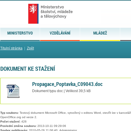
MINISTERSTVO
VZDĚLÁVÁNÍ
MLÁDEŽ
Titulní stránka
|
Zpět
DOKUMENT KE STAŽENÍ
Propagace_Poptavka_C09043.doc
Dokument typu doc | Velikost 39,5 kB
Typ souboru:
Textový dokument Microsoft Office, vytvořený v editoru Word, otevřít lze v kancelářs
OpenOffice.org od verze 2.
Počet stažení:
426
Poslední změna souboru:
2013-10-11 09:29:06
Soubor publikován:
2010-05-26 11:06:40, Administrator