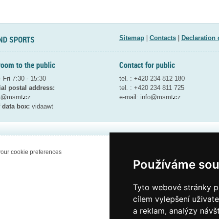
ND SPORTS
Sitemap
|
Contacts
|
Declaration 
room to the public
Contact for public
 Fri 7:30 - 15:30
tel. : +420 234 812 180
ial postal address:
tel. : +420 234 811 725
ta@msmt
cz
e-mail:
info@msmt
cz
 data box:
vidaawt
our cookie preferences
Používáme sou
Tyto webové stránky po
cílem vylepšení uživat
a reklam, analýzy návš