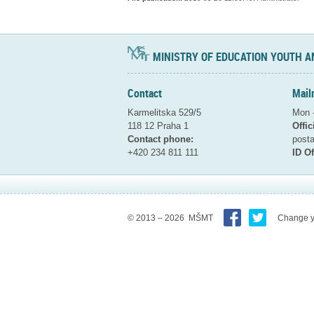
MINISTRY OF EDUCATION YOUTH A
Contact
Mail
Karmelitska 529/5
Mon -
118 12 Praha 1
Offic
Contact phone:
pos
+420 234 811 111
ID Of
© 2013 – 2026 MŠMT
Change y