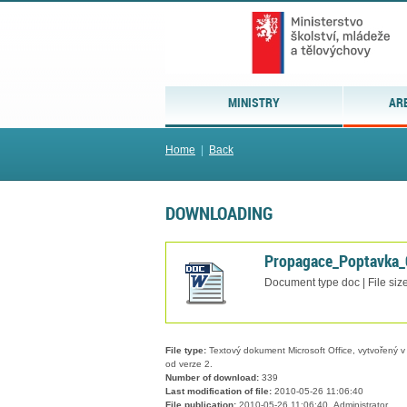
MINISTRY
AR
Home
|
Back
DOWNLOADING
Propagace_Poptavka
Document type doc | File siz
File type:
Textový dokument Microsoft Office, vytvořený v 
od verze 2.
Number of download:
339
Last modification of file:
2010-05-26 11:06:40
File publication:
2010-05-26 11:06:40, Administrator