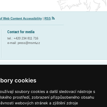
of Web Content Accessibility
|
RSS
Contact for media
tel.: +420 234 811 716
e-mail:
press@msmt
cz
Webdesign and webdeveloping by QCM
bory cookies
užívají soubory cookies a další sledovací nástroje s
elského prostředí, zobrazení přizpůsobeného obsahu
těvnosti webových stránek a zjištění zdroje