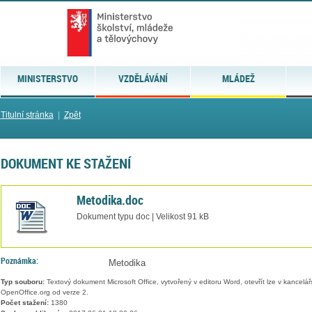
MINISTERSTVO
VZDĚLÁVÁNÍ
MLÁDEŽ
Titulní stránka
|
Zpět
DOKUMENT KE STAŽENÍ
Metodika.doc
Dokument typu doc | Velikost 91 kB
Poznámka:
Metodika
Typ souboru:
Textový dokument Microsoft Office, vytvořený v editoru Word, otevřít lze v kancelářs
OpenOffice.org od verze 2.
Počet stažení:
1380