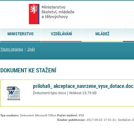
MINISTERSTVO
VZDĚLÁVÁNÍ
MLÁDEŽ
Titulní stránka
|
Zpět
DOKUMENT KE STAŽENÍ
priloha9_ akceptace_navrzene_vyse_dotace.doc
Dokument typu docx | Velikost 19,79 kB
Typ souboru:
Dokument Microsoft Office.
Počet stažení:
958
Soubor publikován:
2017-06-02 17:01:21, Sedláček J