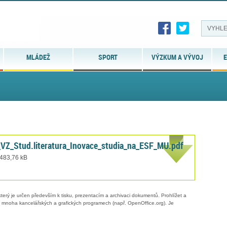
MLÁDEŽ
SPORT
VÝZKUM A VÝVOJ
E
VZ_Stud.literatura_Inovace_studia_na_ESF_MU.pdf
 483,76 kB
erý je určen především k tisku, prezentacím a archivaci dokumentů. Prohlížet a
 v mnoha kancelářských a grafických programech (např. OpenOffice.org). Je