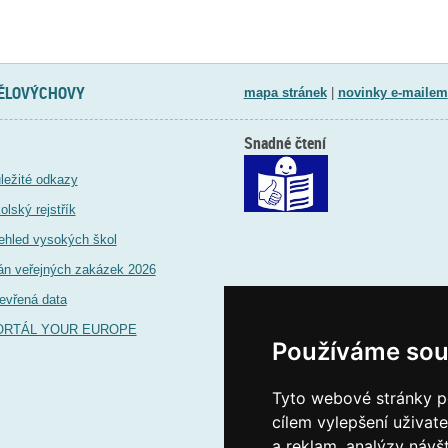
TĚLOVÝCHOVY
mapa stránek
|
novinky e-mailem
Snadné čtení
ležité odkazy
olský rejstřík
ehled vysokých škol
án veřejných zakázek 2026
evřená data
ORTÁL YOUR EUROPE
Používáme sou
Tyto webové stránky po
cílem vylepšení uživat
a reklam, analýzy návš