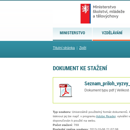
MINISTERSTVO
VZDĚLÁVÁNÍ
Titulní stránka
|
Zpět
DOKUMENT KE STAŽENÍ
Seznam_priloh_vyzvy_
Dokument typu pdf | Velikost
Typ souboru:
Univerzálně použitelný formát dokumentů, kt
tisknout jej lze např. v programu
Adobe Reader
, vytvářet
doporučován k použití na webu.
Počet stažení:
769
Poslední změna souboru:
2013-10-06 21:07:08