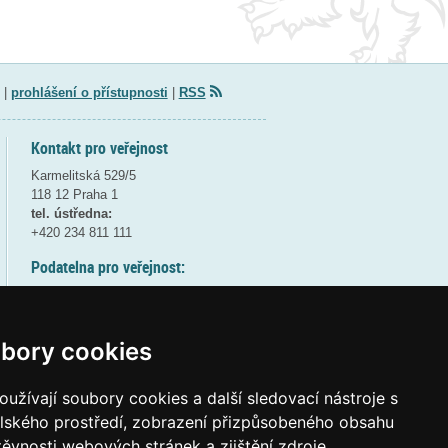
|
prohlášení o přístupnosti
|
RSS
Kontakt pro veřejnost
Karmelitská 529/5
118 12 Praha 1
tel. ústředna:
+420 234 811 111
Podatelna pro veřejnost:
pondělí a středa - 7:30-17:00
úterý a čtvrtek - 7:30-15:30
pátek - 7:30-14:00
bory cookies
8:30 - 9:30 - bezpečnostní přestávka
(více informací
ZDE
)
užívají soubory cookies a další sledovací nástroje s
elského prostředí, zobrazení přizpůsobeného obsahu
Elektronická podatelna:
těvnosti webových stránek a zjištění zdroje
posta@msmt
gov
cz