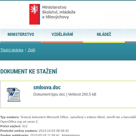
MINISTERSTVO
VZDĚLÁVÁNÍ
MLÁDEŽ
Titulní stránka
|
Zpět
DOKUMENT KE STAŽENÍ
smlouva.doc
Dokument typu doc | Velikost 260,5 kB
Typ souboru:
Textový dokument Microsoft Office, vytvořený v editoru Word, otevřít lze v kancelářs
OpenOffice.org od verze 2.
Počet stažení:
312
Poslední změna souboru:
2013-10-03 08:39:32
Soubor publikován:
2010-05-26 11:06:41, Administrator