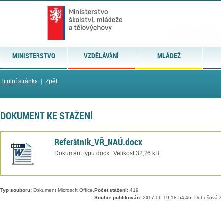
MINISTERSTVO
VZDĚLÁVÁNÍ
MLÁDEŽ
Titulní stránka
|
Zpět
DOKUMENT KE STAŽENÍ
Referátník_VŘ_NAÚ.docx
Dokument typu docx | Velikost 32,26 kB
Typ souboru:
Dokument Microsoft Office.
Počet stažení:
419
Soubor publikován:
2017-06-19 18:54:46, Dobešová S