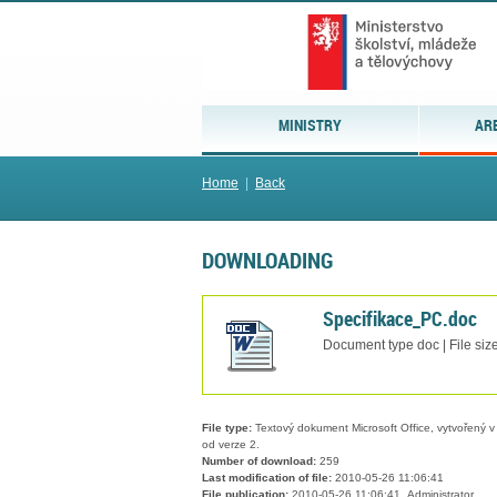
MINISTRY
AR
Home
|
Back
DOWNLOADING
Specifikace_PC.doc
Document type doc | File siz
File type:
Textový dokument Microsoft Office, vytvořený v 
od verze 2.
Number of download:
259
Last modification of file:
2010-05-26 11:06:41
File publication:
2010-05-26 11:06:41, Administrator