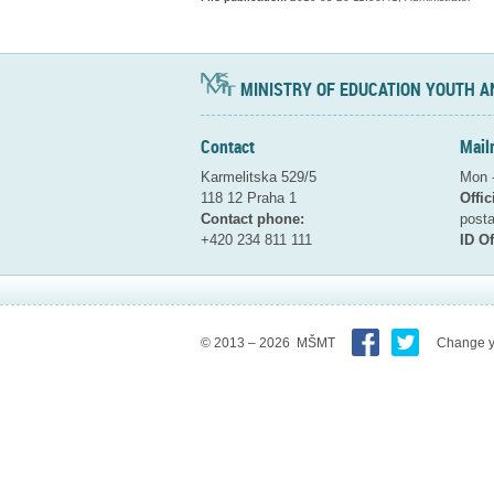
MINISTRY OF EDUCATION YOUTH A
Contact
Mail
Karmelitska 529/5
Mon -
118 12 Praha 1
Offic
Contact phone:
pos
+420 234 811 111
ID Of
© 2013 – 2026 MŠMT
Change y