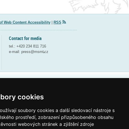
of Web Content Accessibility
|
RSS
Contact for media
tel.: +420 234 811 716
e-mail:
press@msmt
cz
Webdesign and webdeveloping by QCM
bory cookies
užívají soubory cookies a další sledovací nástroje s
elského prostředí, zobrazení přizpůsobeného obsahu
těvnosti webových stránek a zjištění zdroje