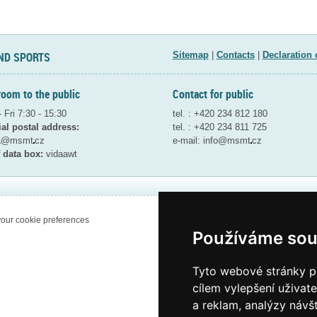
ND SPORTS
Sitemap
|
Contacts
|
Declaration 
room to the public
Contact for public
 Fri 7:30 - 15:30
tel. : +420 234 812 180
ial postal address:
tel. : +420 234 811 725
ta@msmt
cz
e-mail:
info@msmt
cz
 data box:
vidaawt
our cookie preferences
Používáme sou
Tyto webové stránky po
cílem vylepšení uživat
a reklam, analýzy návš