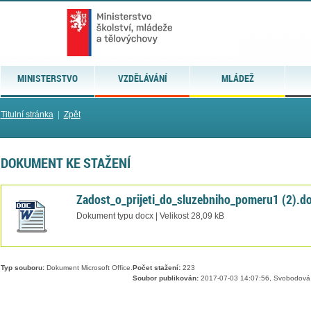
MINISTERSTVO
VZDĚLÁVÁNÍ
MLÁDEŽ
Titulní stránka
|
Zpět
DOKUMENT KE STAŽENÍ
Zadost_o_prijeti_do_sluzebniho_pomeru1 (2).d
Dokument typu docx | Velikost 28,09 kB
Typ souboru:
Dokument Microsoft Office.
Počet stažení:
223
Soubor publikován:
2017-07-03 14:07:56, Svobodová