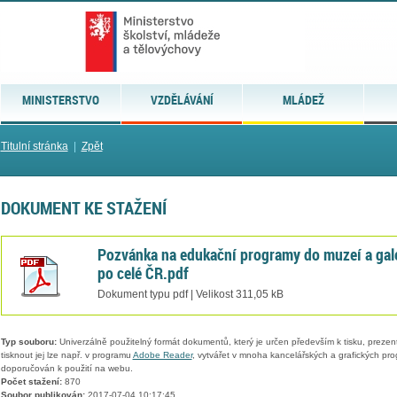
MINISTERSTVO
VZDĚLÁVÁNÍ
MLÁDEŽ
Titulní stránka
|
Zpět
DOKUMENT KE STAŽENÍ
Pozvánka na edukační programy do muzeí a gale
po celé ČR.pdf
Dokument typu pdf | Velikost 311,05 kB
Typ souboru:
Univerzálně použitelný formát dokumentů, který je určen především k tisku, prezen
tisknout jej lze např. v programu
Adobe Reader
, vytvářet v mnoha kancelářských a grafických pr
doporučován k použití na webu.
Počet stažení:
870
Soubor publikován:
2017-07-04 10:17:45