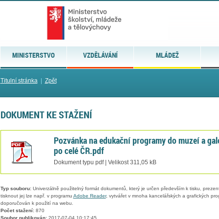
MINISTERSTVO
VZDĚLÁVÁNÍ
MLÁDEŽ
Titulní stránka
|
Zpět
DOKUMENT KE STAŽENÍ
Pozvánka na edukační programy do muzeí a gale
po celé ČR.pdf
Dokument typu pdf | Velikost 311,05 kB
Typ souboru:
Univerzálně použitelný formát dokumentů, který je určen především k tisku, prezen
tisknout jej lze např. v programu
Adobe Reader
, vytvářet v mnoha kancelářských a grafických pr
doporučován k použití na webu.
Počet stažení:
870
Soubor publikován:
2017-07-04 10:17:45