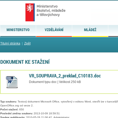
MINISTERSTVO
VZDĚLÁVÁNÍ
MLÁDEŽ
Titulní stránka
|
Zpět
DOKUMENT KE STAŽENÍ
VR_SOUPRAVA_2_preklad_C10183.doc
Dokument typu doc | Velikost 250 kB
Typ souboru:
Textový dokument Microsoft Office, vytvořený v editoru Word, otevřít lze v kancelářs
OpenOffice.org od verze 2.
Počet stažení:
650
Poslední změna souboru:
2013-10-09 18:59:51
Soubor publikován:
2010-05-26 11:06:42, Administrator