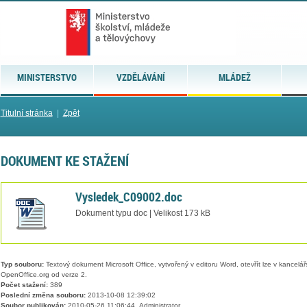
MINISTERSTVO
VZDĚLÁVÁNÍ
MLÁDEŽ
Titulní stránka
|
Zpět
DOKUMENT KE STAŽENÍ
Vysledek_C09002.doc
Dokument typu doc | Velikost 173 kB
Typ souboru:
Textový dokument Microsoft Office, vytvořený v editoru Word, otevřít lze v kancelářs
OpenOffice.org od verze 2.
Počet stažení:
389
Poslední změna souboru:
2013-10-08 12:39:02
Soubor publikován:
2010-05-26 11:06:44, Administrator