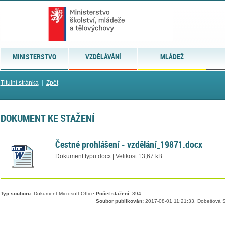
MINISTERSTVO
VZDĚLÁVÁNÍ
MLÁDEŽ
Titulní stránka
|
Zpět
DOKUMENT KE STAŽENÍ
Čestné prohlášení - vzdělání_19871.docx
Dokument typu docx | Velikost 13,67 kB
Typ souboru:
Dokument Microsoft Office.
Počet stažení:
394
Soubor publikován:
2017-08-01 11:21:33, Dobešová S