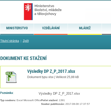
MINISTERSTVO
VZDĚLÁVÁNÍ
MLÁDEŽ
Titulní stránka
|
Zpět
DOKUMENT KE STAŽENÍ
Výsledky DP Z_P_2017.xlsx
Dokument typu xlsx | Velikost 25,88 kB
Poznámka:
Výsledky DP Z_P_2017.xlsx
Typ souboru:
Excel Microsoft Office
Počet stažení:
1391
Soubor publikován:
2017-08-08 17:37:57