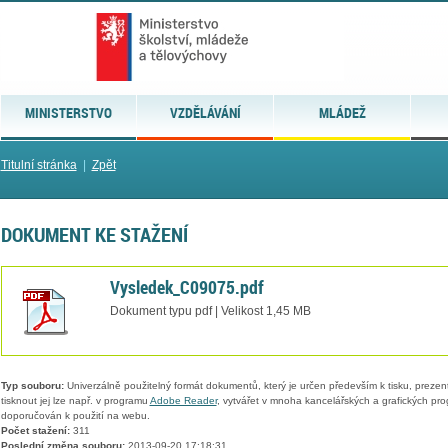
MINISTERSTVO
VZDĚLÁVÁNÍ
MLÁDEŽ
Titulní stránka
|
Zpět
DOKUMENT KE STAŽENÍ
Vysledek_C09075.pdf
Dokument typu pdf | Velikost 1,45 MB
Typ souboru:
Univerzálně použitelný formát dokumentů, který je určen především k tisku, prezen
tisknout jej lze např. v programu
Adobe Reader
, vytvářet v mnoha kancelářských a grafických pr
doporučován k použití na webu.
Počet stažení:
311
Poslední změna souboru:
2013-09-20 17:18:31