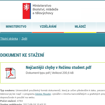
MINISTERSTVO
VZDĚLÁVÁNÍ
MLÁDEŽ
Titulní stránka
|
Zpět
DOKUMENT KE STAŽENÍ
Nejčastější chyby v Režimu student.pdf
Dokument typu pdf | Velikost 200,6 kB
Typ souboru:
Univerzálně použitelný formát dokumentů, který je určen především k tisku, prezen
tisknout jej lze např. v programu
Adobe Reader
, vytvářet v mnoha kancelářských a grafických pr
doporučován k použití na webu.
Počet stažení:
4763
Soubor publikován:
2017-08-18 10:43:31