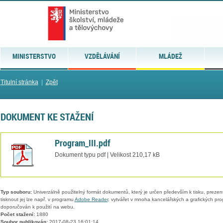
MINISTERSTVO
VZDĚLÁVÁNÍ
MLÁDEŽ
Titulní stránka
|
Zpět
DOKUMENT KE STAŽENÍ
Program_III.pdf
Dokument typu pdf | Velikost 210,17 kB
Typ souboru:
Univerzálně použitelný formát dokumentů, který je určen především k tisku, prezen
tisknout jej lze např. v programu
Adobe Reader
, vytvářet v mnoha kancelářských a grafických pr
doporučován k použití na webu.
Počet stažení:
1880
Soubor publikován:
2017-08-23 16:01:14