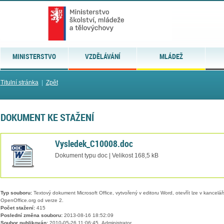
MINISTERSTVO
VZDĚLÁVÁNÍ
MLÁDEŽ
Titulní stránka
|
Zpět
DOKUMENT KE STAŽENÍ
Vysledek_C10008.doc
Dokument typu doc | Velikost 168,5 kB
Typ souboru:
Textový dokument Microsoft Office, vytvořený v editoru Word, otevřít lze v kancelářs
OpenOffice.org od verze 2.
Počet stažení:
415
Poslední změna souboru:
2013-08-16 18:52:09
Soubor publikován:
2010-05-26 11:06:45, Administrator