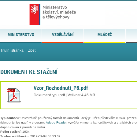
MINISTERSTVO
VZDĚLÁVÁNÍ
MLÁDEŽ
Titulní stránka
|
Zpět
DOKUMENT KE STAŽENÍ
Vzor_Rozhodnutí_P8.pdf
Dokument typu pdf | Velikost 4,45 MB
Typ souboru:
Univerzálně použitelný formát dokumentů, který je určen především k tisku, prezen
tisknout jej lze např. v programu
Adobe Reader
, vytvářet v mnoha kancelářských a grafických pr
doporučován k použití na webu.
Počet stažení:
1634
Soubor publikován:
2017-09-04 08:53:32