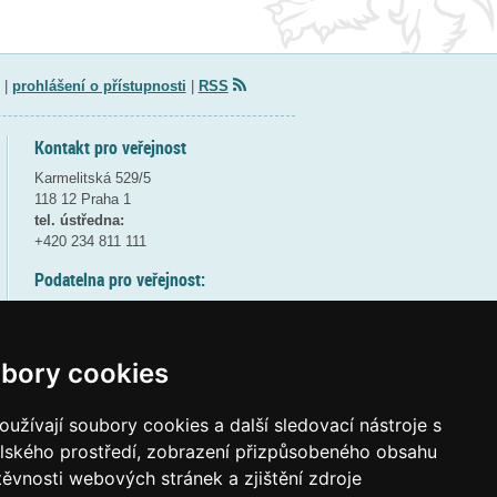
|
prohlášení o přístupnosti
|
RSS
Kontakt pro veřejnost
Karmelitská 529/5
118 12 Praha 1
tel. ústředna:
+420 234 811 111
Podatelna pro veřejnost:
pondělí a středa - 7:30-17:00
úterý a čtvrtek - 7:30-15:30
pátek - 7:30-14:00
bory cookies
8:30 - 9:30 - bezpečnostní přestávka
(více informací
ZDE
)
užívají soubory cookies a další sledovací nástroje s
elského prostředí, zobrazení přizpůsobeného obsahu
Elektronická podatelna:
těvnosti webových stránek a zjištění zdroje
posta@msmt
gov
cz