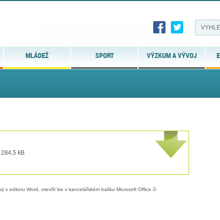
MLÁDEŽ
SPORT
VÝZKUM A VÝVOJ
E
 284,5 kB
 v editoru Word, otevřít lze v kancelářském balíku Microsoft Office či