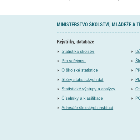
MINISTERSTVO ŠKOLSTVÍ, MLÁDEŽE A 
Rejstříky, databáze
Statistika školství
Dů
Pro veřejnost
Šk
O školské statistice
Př
Sběry statistických dat
Pl
Statistické výstupy a analýzy
Ot
Číselníky a klasifikace
P
Adresáře školských institucí