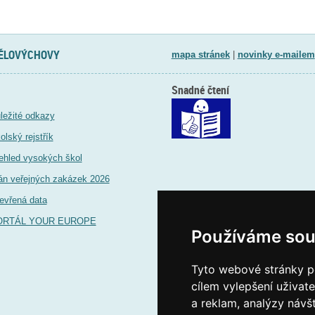
TĚLOVÝCHOVY
mapa stránek
|
novinky e-mailem
Snadné čtení
ležité odkazy
olský rejstřík
ehled vysokých škol
án veřejných zakázek 2026
evřená data
ORTÁL YOUR EUROPE
Používáme sou
Tyto webové stránky po
cílem vylepšení uživat
a reklam, analýzy návš