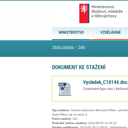
MINISTERSTVO
VZDĚLÁVÁNÍ
Titulní stránka
|
Zpět
DOKUMENT KE STAŽENÍ
Vysledek_C10144.doc
Dokument typu doc | Velikost
Typ souboru:
Textový dokument Microsoft Office, vytvořený
OpenOffice.org od verze 2.
Počet stažení:
342
Poslední změna souboru:
2013-09-20 21:45:12
Soubor publikován:
2010-05-26 11:06:47, Administrator