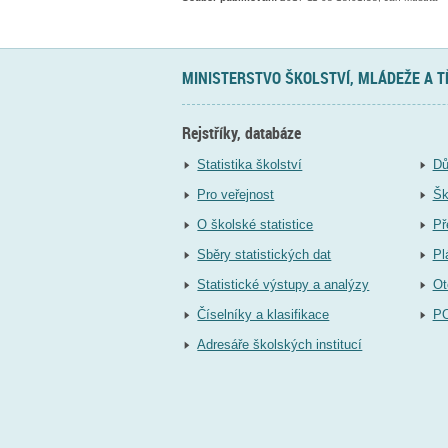
MINISTERSTVO ŠKOLSTVÍ, MLÁDEŽE A 
Rejstříky, databáze
Statistika školství
Dů
Pro veřejnost
Šk
O školské statistice
Př
Sběry statistických dat
Pl
Statistické výstupy a analýzy
Ot
Číselníky a klasifikace
P
Adresáře školských institucí