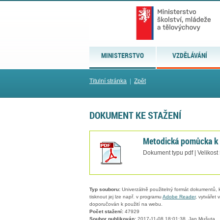
MINISTERSTVO
VZDĚLÁVÁNÍ
Titulní stránka
|
Zpět
DOKUMENT KE STAŽENÍ
Metodická pomůcka k 
Dokument typu pdf | Velikost
Typ souboru:
Univerzálně použitelný formát dokumentů, kt
tisknout jej lze např. v programu
Adobe Reader
, vytvářet
doporučován k použití na webu.
Počet stažení:
47929
Soubor publikován:
2017-11-08 18:01:38, Jan Mušuta