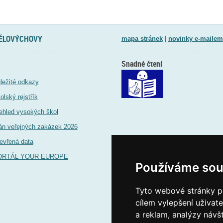
TĚLOVÝCHOVY
mapa stránek
|
novinky e-mailem
Snadné čtení
ležité odkazy
olský rejstřík
ehled vysokých škol
án veřejných zakázek 2026
evřená data
ORTÁL YOUR EUROPE
Používáme sou
Tyto webové stránky po
cílem vylepšení uživat
a reklam, analýzy návš