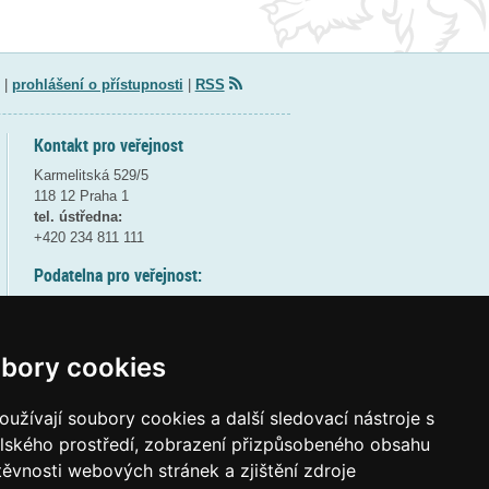
|
prohlášení o přístupnosti
|
RSS
Kontakt pro veřejnost
Karmelitská 529/5
118 12 Praha 1
tel. ústředna:
+420 234 811 111
Podatelna pro veřejnost:
pondělí a středa - 7:30-17:00
úterý a čtvrtek - 7:30-15:30
pátek - 7:30-14:00
bory cookies
8:30 - 9:30 - bezpečnostní přestávka
(více informací
ZDE
)
užívají soubory cookies a další sledovací nástroje s
elského prostředí, zobrazení přizpůsobeného obsahu
Elektronická podatelna:
těvnosti webových stránek a zjištění zdroje
posta@msmt
gov
cz