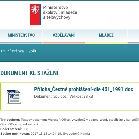
MINISTERSTVO
VZDĚLÁVÁNÍ
MLÁDEŽ
Titulní stránka
|
Zpět
DOKUMENT KE STAŽENÍ
Příloha_Čestné prohlášení-dle 451_1991.doc
Dokument typu doc | Velikost 28 kB
Typ souboru:
Textový dokument Microsoft Office, vytvořený v editoru Word, otevřít lze v kancelářs
OpenOffice.org od verze 2.
Počet stažení:
208
Soubor publikován:
2017-11-13 14:54:19, Svobodová Kamila