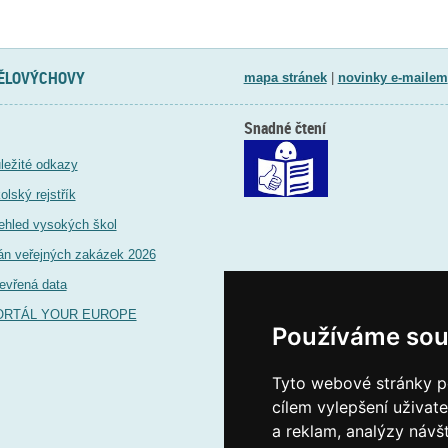
TĚLOVÝCHOVY
mapa stránek
|
novinky e-mailem
Snadné čtení
ležité odkazy
olský rejstřík
ehled vysokých škol
án veřejných zakázek 2026
evřená data
ORTÁL YOUR EUROPE
Používáme sou
Tyto webové stránky po
cílem vylepšení uživat
a reklam, analýzy návš