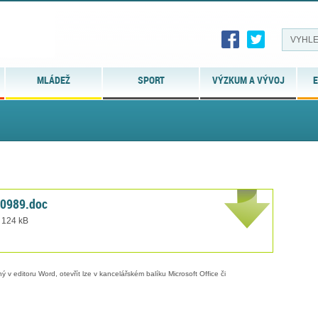
MLÁDEŽ
SPORT
VÝZKUM A VÝVOJ
E
0989.doc
t 124 kB
 v editoru Word, otevřít lze v kancelářském balíku Microsoft Office či