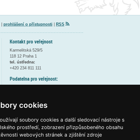
|
prohlášení o přístupnosti
|
RSS
Kontakt pro veřejnost
Karmelitská 529/5
118 12 Praha 1
tel. ústředna:
+420 234 811 111
Podatelna pro veřejnost:
pondělí a středa - 7:30-17:00
úterý a čtvrtek - 7:30-15:30
pátek - 7:30-14:00
bory cookies
8:30 - 9:30 - bezpečnostní přestávka
(více informací
ZDE
)
užívají soubory cookies a další sledovací nástroje s
elského prostředí, zobrazení přizpůsobeného obsahu
Elektronická podatelna:
těvnosti webových stránek a zjištění zdroje
posta@msmt
gov
cz