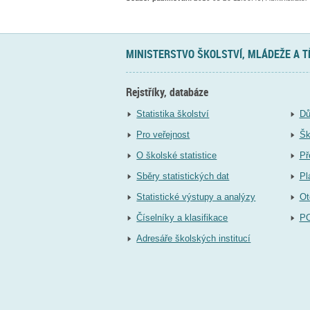
MINISTERSTVO ŠKOLSTVÍ, MLÁDEŽE A 
Rejstříky, databáze
Statistika školství
Dů
Pro veřejnost
Šk
O školské statistice
Př
Sběry statistických dat
Pl
Statistické výstupy a analýzy
Ot
Číselníky a klasifikace
P
Adresáře školských institucí