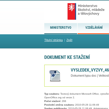
MINISTERSTVO
VZDĚLÁVÁNÍ
Titulní stránka
|
Zpět
DOKUMENT KE STAŽENÍ
VYSLEDEK_VYZVY_46
Dokument typu doc | Velikos
Typ souboru:
Textový dokument Microsoft Office, vytvořený
OpenOffice.org od verze 2.
Počet stažení:
266
Poslední změna souboru:
2010-05-26 11:06:49
Soubor publikován:
2010-05-26 11:06:49, Administrator