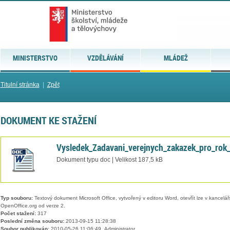
MINISTERSTVO
VZDĚLÁVÁNÍ
MLÁDEŽ
Titulní stránka
|
Zpět
DOKUMENT KE STAŽENÍ
Vysledek_Zadavani_verejnych_zakazek_pro_rok
Dokument typu doc | Velikost 187,5 kB
Typ souboru:
Textový dokument Microsoft Office, vytvořený v editoru Word, otevřít lze v kancelářs
OpenOffice.org od verze 2.
Počet stažení:
317
Poslední změna souboru:
2013-09-15 11:28:38
Soubor publikován:
2010-05-26 11:06:49, Administrator