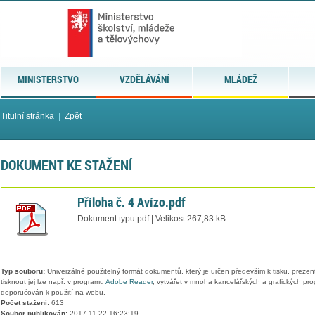
MINISTERSTVO
VZDĚLÁVÁNÍ
MLÁDEŽ
Titulní stránka
|
Zpět
DOKUMENT KE STAŽENÍ
Příloha č. 4 Avízo.pdf
Dokument typu pdf | Velikost 267,83 kB
Typ souboru:
Univerzálně použitelný formát dokumentů, který je určen především k tisku, prezen
tisknout jej lze např. v programu
Adobe Reader
, vytvářet v mnoha kancelářských a grafických pr
doporučován k použití na webu.
Počet stažení:
613
Soubor publikován:
2017-11-22 16:23:19