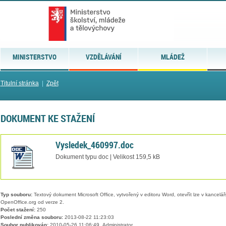
MINISTERSTVO
VZDĚLÁVÁNÍ
MLÁDEŽ
Titulní stránka
|
Zpět
DOKUMENT KE STAŽENÍ
Vysledek_460997.doc
Dokument typu doc | Velikost 159,5 kB
Typ souboru:
Textový dokument Microsoft Office, vytvořený v editoru Word, otevřít lze v kancelářs
OpenOffice.org od verze 2.
Počet stažení:
250
Poslední změna souboru:
2013-08-22 11:23:03
Soubor publikován:
2010-05-26 11:06:49, Administrator