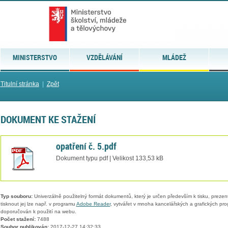
MINISTERSTVO
VZDĚLÁVÁNÍ
MLÁDEŽ
Titulní stránka
|
Zpět
DOKUMENT KE STAŽENÍ
opatření č. 5.pdf
Dokument typu pdf | Velikost 133,53 kB
Typ souboru:
Univerzálně použitelný formát dokumentů, který je určen především k tisku, prezen
tisknout jej lze např. v programu
Adobe Reader
, vytvářet v mnoha kancelářských a grafických pr
doporučován k použití na webu.
Počet stažení:
7488
Soubor publikován:
2017-12-27 14:32:33